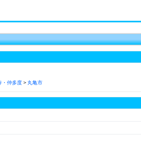
寺・仲多度
>
丸亀市