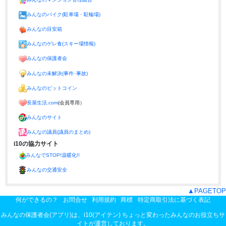
みんなのバイク(駐車場・駐輪場)
みんなの目安箱
みんなのゲレ食(スキー場情報)
みんなの保護者会
みんなの未解決(事件･事故)
みんなのビットコイン
長屋生活.com
(会員専用）
みんなのサイト
みんなの議員(議員のまとめ)
i10の協力サイト
みんなでSTOP!温暖化!!
みんなの交通安全
▲PAGETOP
何ができるの？
お問合せ
利用規約
商標
特定商取引法に基づく表記
みんなの保護者会(アプリ)は、
i10(アイテン) ちょっと変わったみんなのお役立ちサ
イト
が運営しております。