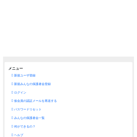
メニュー
新規ユーザ登録
新規みんなの保護者会登録
ログイン
仮会員の認証メールを再送する
パスワードリセット
みんなの保護者会一覧
何ができるの？
ヘルプ