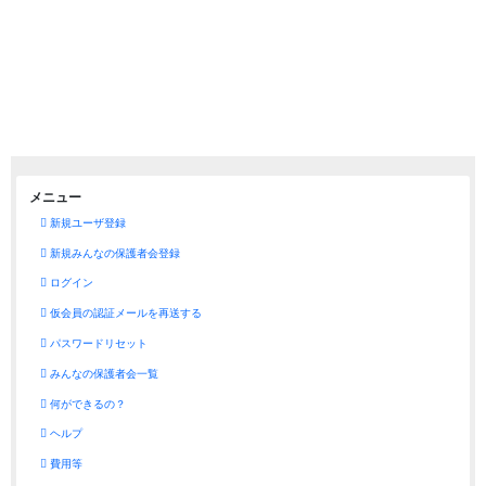
メニュー
新規ユーザ登録
新規みんなの保護者会登録
ログイン
仮会員の認証メールを再送する
パスワードリセット
みんなの保護者会一覧
何ができるの？
ヘルプ
費用等