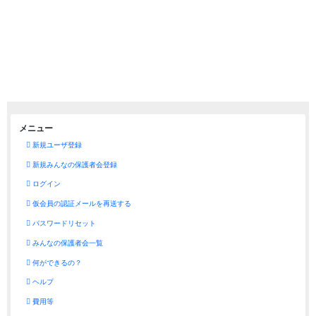
メニュー
新規ユーザ登録
新規みんなの保護者会登録
ログイン
仮会員の認証メールを再送する
パスワードリセット
みんなの保護者会一覧
何ができるの？
ヘルプ
費用等