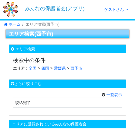
みんなの保護者会(アプリ)
ゲストさん
ホーム
エリア検索(西予市)
エリア検索(西予市)
エリア検索
検索中の条件
エリア：
全国
>
四国
>
愛媛県
>
西予市
さらに絞りこむ
一覧表示
絞込完了
エリアに登録されているみんなの保護者会