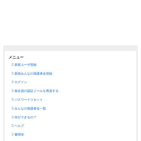
メニュー
新規ユーザ登録
新規みんなの保護者会登録
ログイン
仮会員の認証メールを再送する
パスワードリセット
みんなの保護者会一覧
何ができるの？
ヘルプ
費用等