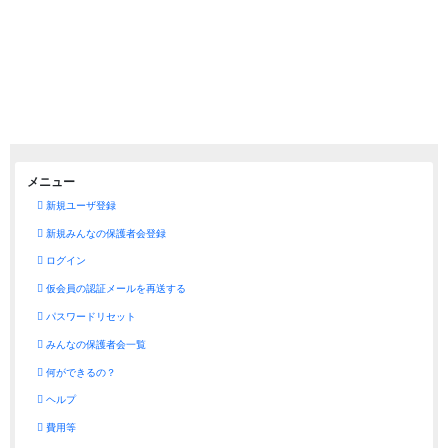
メニュー
新規ユーザ登録
新規みんなの保護者会登録
ログイン
仮会員の認証メールを再送する
パスワードリセット
みんなの保護者会一覧
何ができるの？
ヘルプ
費用等