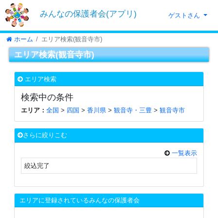
みんなの保護者会(アプリ)
ゲストさん
ホーム
エリア検索(観音寺市)
エリア検索(観音寺市)
エリア検索
検索中の条件
エリア：
全国
>
四国
>
香川県
>
観音寺・三豊
>
観音寺市
さらに絞りこむ
一覧表示
絞込完了
エリアに登録されているみんなの保護者会