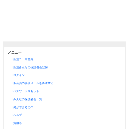
メニュー
新規ユーザ登録
新規みんなの保護者会登録
ログイン
仮会員の認証メールを再送する
パスワードリセット
みんなの保護者会一覧
何ができるの？
ヘルプ
費用等