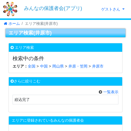
みんなの保護者会(アプリ)
ゲストさん
ホーム
エリア検索(井原市)
エリア検索(井原市)
エリア検索
検索中の条件
エリア：
全国
>
中国
>
岡山県
>
井原・笠岡
>
井原市
さらに絞りこむ
一覧表示
絞込完了
エリアに登録されているみんなの保護者会