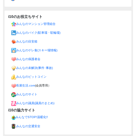
i10のお役立ちサイト
みんなのマンション管理組合
みんなのバイク(駐車場・駐輪場)
みんなの目安箱
みんなのゲレ食(スキー場情報)
みんなの保護者会
みんなの未解決(事件･事故)
みんなのビットコイン
長屋生活.com
(会員専用）
みんなのサイト
みんなの議員(議員のまとめ)
i10の協力サイト
みんなでSTOP!温暖化!!
みんなの交通安全