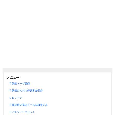
メニュー
新規ユーザ登録
新規みんなの保護者会登録
ログイン
仮会員の認証メールを再送する
パスワードリセット