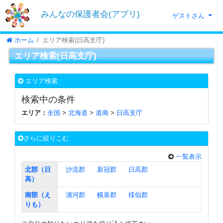
みんなの保護者会(アプリ)
ゲストさん
ホーム
エリア検索(日高支庁)
エリア検索(日高支庁)
エリア検索
検索中の条件
エリア：
全国
>
北海道
>
道南
>
日高支庁
さらに絞りこむ
一覧表示
北部（日
沙流郡
新冠郡
日高郡
高）
南部（え
浦河郡
幌泉郡
様似郡
りも）